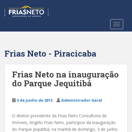
S
k
i
p
TOGGLE
t
o
m
a
Frias Neto - Piracicaba
i
n
c
Frias Neto na inauguração
o
do Parque Jequitibá
n
t
e
5 de junho de 2012
Administrador Geral
n
t
O diretor-presidente da Frias Neto Consultoria de
Imóveis, Angelo Frias Neto, participou da inauguração
do Parque Jequitibá, na manhã de domingo, 3 de junho.