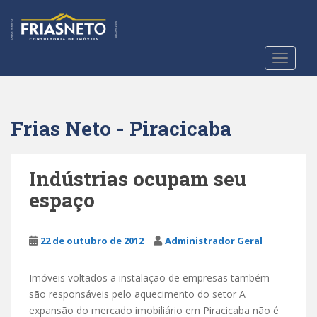
S
k
i
p
TOGGLE
t
o
m
a
Frias Neto - Piracicaba
i
n
c
Indústrias ocupam seu
o
espaço
n
t
e
22 de outubro de 2012
Administrador Geral
n
t
Imóveis voltados a instalação de empresas também
são responsáveis pelo aquecimento do setor A
expansão do mercado imobiliário em Piracicaba não é