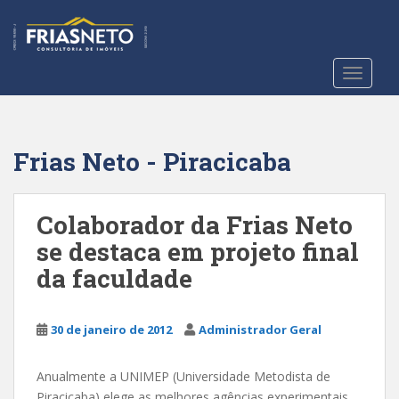
S
k
i
p
TOGGLE
t
o
m
a
Frias Neto - Piracicaba
i
n
c
Colaborador da Frias Neto
o
se destaca em projeto final
n
da faculdade
t
e
n
30 de janeiro de 2012
Administrador Geral
t
Anualmente a UNIMEP (Universidade Metodista de
Piracicaba) elege as melhores agências experimentais