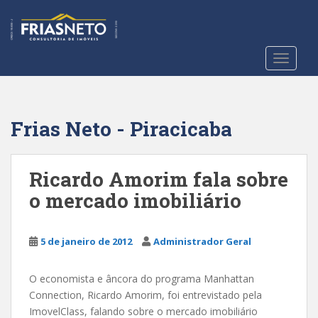
S
k
i
p
TOGGLE
t
o
m
a
Frias Neto - Piracicaba
i
n
c
Ricardo Amorim fala sobre
o
o mercado imobiliário
n
t
e
5 de janeiro de 2012
Administrador Geral
n
t
O economista e âncora do programa Manhattan
Connection, Ricardo Amorim, foi entrevistado pela
ImovelClass, falando sobre o mercado imobiliário