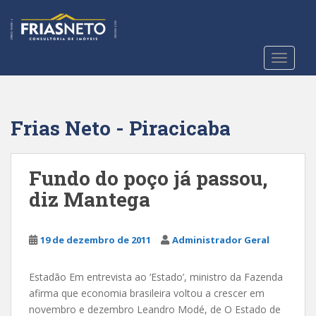
S
k
i
p
TOGGLE
t
o
m
a
Frias Neto - Piracicaba
i
n
c
Fundo do poço já passou,
o
diz Mantega
n
t
e
19 de dezembro de 2011
Administrador Geral
n
t
Estadão Em entrevista ao ‘Estado’, ministro da Fazenda
afirma que economia brasileira voltou a crescer em
novembro e dezembro Leandro Modé, de O Estado de