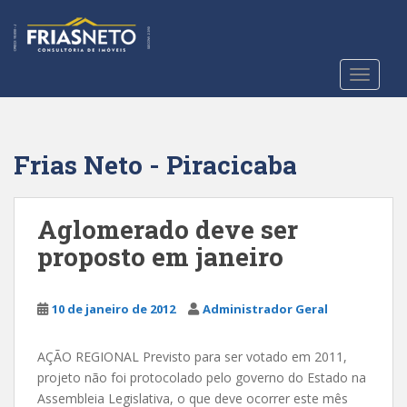
S
k
i
p
TOGGLE
t
o
m
a
Frias Neto - Piracicaba
i
n
c
Aglomerado deve ser
o
proposto em janeiro
n
t
e
10 de janeiro de 2012
Administrador Geral
n
t
AÇÃO REGIONAL Previsto para ser votado em 2011,
projeto não foi protocolado pelo governo do Estado na
Assembleia Legislativa, o que deve ocorrer este mês