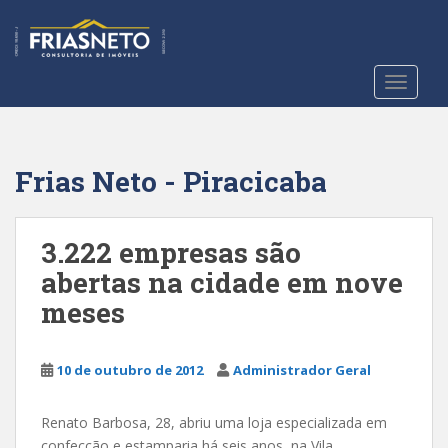
S
k
i
p
TOGGLE
t
o
m
a
Frias Neto - Piracicaba
i
n
c
3.222 empresas são
o
abertas na cidade em nove
n
meses
t
e
n
10 de outubro de 2012
Administrador Geral
t
Renato Barbosa, 28, abriu uma loja especializada em
confecção e estamparia há seis anos, na Vila