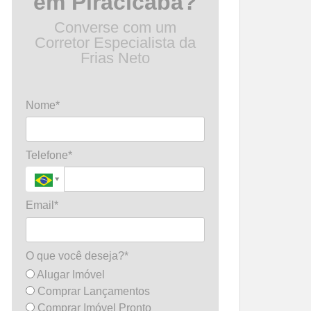
em Piracicaba?
Converse com um
Corretor Especialista da
Frias Neto
Nome*
Telefone*
Email*
O que você deseja?*
Alugar Imóvel
Comprar Lançamentos
Comprar Imóvel Pronto