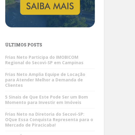
ÚLTIMOS POSTS
Frias Neto Participa do IMOBICOM
Regional do Secovi-SP em Campinas
Frias Neto Amplia Equipe de Locação
para Atender Melhor a Demanda de
Clientes
5 Sinais de Que Este Pode Ser um Bom
Momento para Investir em Imóveis
Frias Neto na Diretoria do Secovi-SP:
OQue Essa Conquista Representa para o
Mercado de Piracicaba!