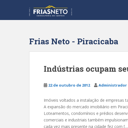
S
k
i
p
t
o
Frias Neto - Piracicaba
m
a
i
n
Indústrias ocupam se
c
o
n
22 de outubro de 2012
Administrador 
t
e
Imóveis voltados a instalação de empresas 
n
A expansão do mercado imobiliário em Piracic
t
Loteamentos, condomínios e prédios desenvo
comerciais e industriais também impulsiona
cada vez mais presente na cidade fez com […