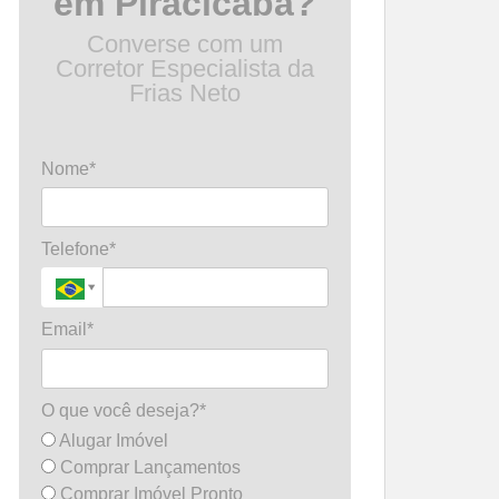
em Piracicaba?
Converse com um
Corretor Especialista da
Frias Neto
Nome*
Telefone*
Email*
O que você deseja?*
Alugar Imóvel
Comprar Lançamentos
Comprar Imóvel Pronto