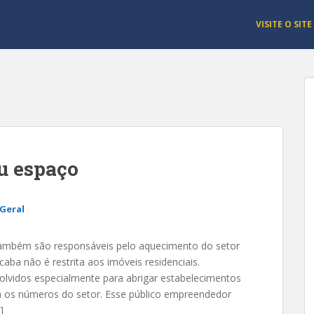
VISITE O SITE
u espaço
Geral
também são responsáveis pelo aquecimento do setor
aba não é restrita aos imóveis residenciais.
lvidos especialmente para abrigar estabelecimentos
m os números do setor. Esse público empreendedor
]