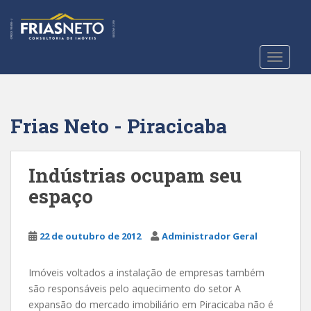
S
k
i
p
TOGGLE
t
o
m
a
Frias Neto - Piracicaba
i
n
c
Indústrias ocupam seu
o
espaço
n
t
e
22 de outubro de 2012
Administrador Geral
n
t
Imóveis voltados a instalação de empresas também
são responsáveis pelo aquecimento do setor A
expansão do mercado imobiliário em Piracicaba não é