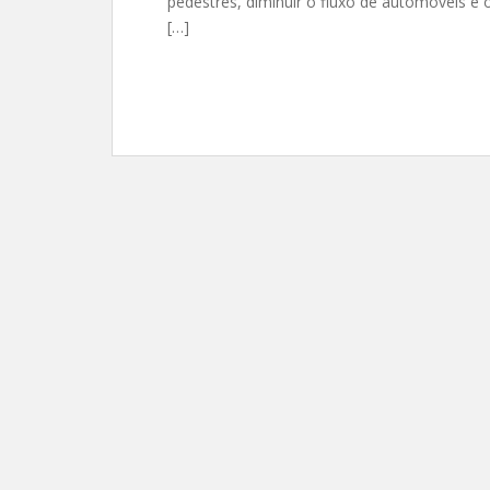
pedestres, diminuir o fluxo de automóveis e 
[…]