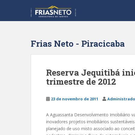
S
k
i
p
t
o
Frias Neto - Piracicaba
m
a
i
n
Reserva Jequitibá in
c
trimestre de 2012
o
n
t
23 de novembro de 2011
Administrado
e
n
t
A Aguassanta Desenvolvimento Imobiliário v
inovadores projetos imobiliários sustentáveis
planejado de uso misto associado ao conceito