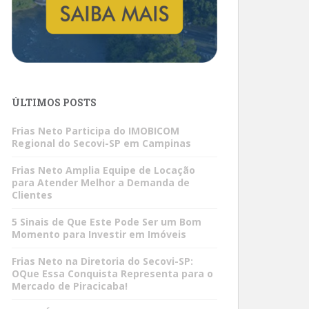
ÚLTIMOS POSTS
Frias Neto Participa do IMOBICOM
Regional do Secovi-SP em Campinas
Frias Neto Amplia Equipe de Locação
para Atender Melhor a Demanda de
Clientes
5 Sinais de Que Este Pode Ser um Bom
Momento para Investir em Imóveis
Frias Neto na Diretoria do Secovi-SP:
OQue Essa Conquista Representa para o
Mercado de Piracicaba!