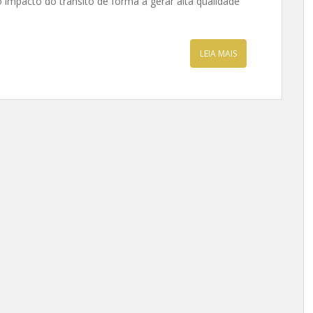
o impacto do trânsito de forma a gerar alta qualidade
LEIA MAIS