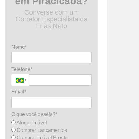
em Piracicaba?
Converse com um
Corretor Especialista da
Frias Neto
Nome*
Telefone*
Email*
O que você deseja?*
Alugar Imóvel
Comprar Lançamentos
Comprar Imóvel Pronto