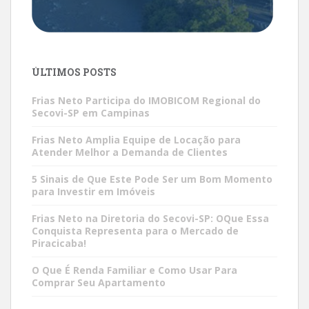
ÚLTIMOS POSTS
Frias Neto Participa do IMOBICOM Regional do
Secovi-SP em Campinas
Frias Neto Amplia Equipe de Locação para
Atender Melhor a Demanda de Clientes
5 Sinais de Que Este Pode Ser um Bom Momento
para Investir em Imóveis
Frias Neto na Diretoria do Secovi-SP: OQue Essa
Conquista Representa para o Mercado de
Piracicaba!
O Que É Renda Familiar e Como Usar Para
Comprar Seu Apartamento