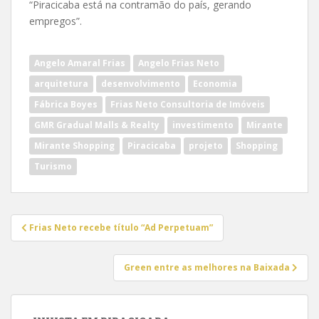
“Piracicaba está na contramão do país, gerando
empregos”.
Angelo Amaral Frias
Angelo Frias Neto
arquitetura
desenvolvimento
Economia
Fábrica Boyes
Frias Neto Consultoria de Imóveis
GMR Gradual Malls & Realty
investimento
Mirante
Mirante Shopping
Piracicaba
projeto
Shopping
Turismo
Navegação
Frias Neto recebe título “Ad Perpetuam”
de
Post
Green entre as melhores na Baixada