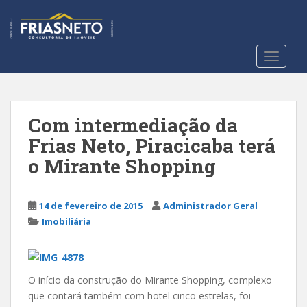
S
k
i
p
TOGGLE
t
o
m
a
Com intermediação da
i
Frias Neto, Piracicaba terá
n
o Mirante Shopping
c
o
n
14 de fevereiro de 2015
Administrador Geral
t
Imobiliária
e
n
t
O início da construção do Mirante Shopping, complexo
que contará também com hotel cinco estrelas, foi