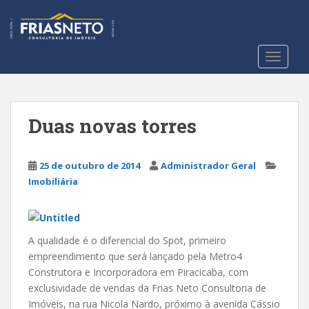
S
k
i
p
TOGGLE
t
o
m
a
Duas novas torres
i
n
c
25 de outubro de 2014
Administrador Geral
o
Imobiliária
n
t
e
A qualidade é o diferencial do Spot, primeiro
n
empreendimento que será lançado pela Metro4
t
Construtora e Incorporadora em Piracicaba, com
exclusividade de vendas da Frias Neto Consultoria de
Imóveis, na rua Nicola Nardo, próximo à avenida Cássio