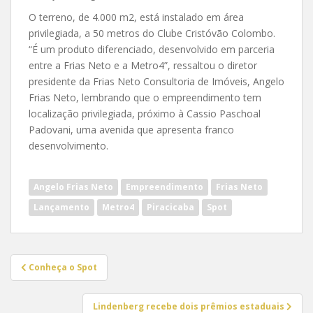
O terreno, de 4.000 m2, está instalado em área
privilegiada, a 50 metros do Clube Cristóvão Colombo.
“É um produto diferenciado, desenvolvido em parceria
entre a Frias Neto e a Metro4”, ressaltou o diretor
presidente da Frias Neto Consultoria de Imóveis, Angelo
Frias Neto, lembrando que o empreendimento tem
localização privilegiada, próximo à Cassio Paschoal
Padovani, uma avenida que apresenta franco
desenvolvimento.
Angelo Frias Neto
Empreendimento
Frias Neto
Lançamento
Metro4
Piracicaba
Spot
Navegação
Conheça o Spot
de
Post
Lindenberg recebe dois prêmios estaduais