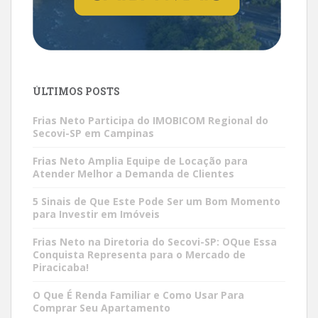
ÚLTIMOS POSTS
Frias Neto Participa do IMOBICOM Regional do
Secovi-SP em Campinas
Frias Neto Amplia Equipe de Locação para
Atender Melhor a Demanda de Clientes
5 Sinais de Que Este Pode Ser um Bom Momento
para Investir em Imóveis
Frias Neto na Diretoria do Secovi-SP: OQue Essa
Conquista Representa para o Mercado de
Piracicaba!
O Que É Renda Familiar e Como Usar Para
Comprar Seu Apartamento