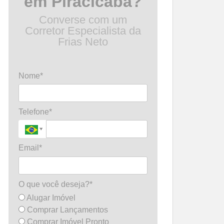
em Piracicaba?
Converse com um
Corretor Especialista da
Frias Neto
Nome*
Telefone*
Email*
O que você deseja?*
Alugar Imóvel
Comprar Lançamentos
Comprar Imóvel Pronto