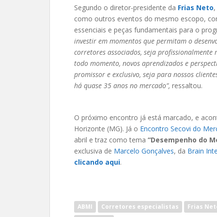
Segundo o diretor-presidente da
Frias Neto
como outros eventos do mesmo escopo, c
essenciais e peças fundamentais para o progr
investir em momentos que permitam o desenvo
corretores associados, seja profissionalment
todo momento, novos aprendizados e perspect
promissor e exclusivo, seja para nossos client
há quase 35 anos no mercado”,
ressaltou.
O próximo encontro já está marcado, e aco
Horizonte (MG). Já o
Encontro Secovi do Merc
abril e traz como tema
“Desempenho do Mer
exclusiva de
Marcelo Gonçalves
, da
Brain Int
clicando aqui
.
ABMI
Corretores especialistas
Frias Net