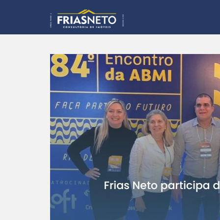
S
k
i
p
t
o
m
a
i
n
c
o
n
t
e
n
t