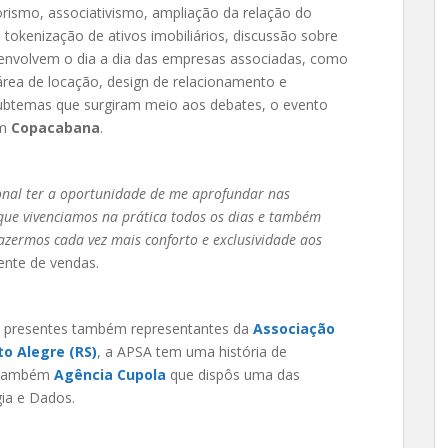
rismo, associativismo, ampliação da relação do
tokenização de ativos imobiliários, discussão sobre
envolvem o dia a dia das empresas associadas, como
 área de locação, design de relacionamento e
ubtemas que surgiram meio aos debates, o evento
m
Copacabana
.
cional ter a oportunidade de me aprofundar nas
 que vivenciamos na prática todos os dias e também
azermos cada vez mais conforto e exclusividade aos
rente de vendas.
m presentes também representantes da
Associação
to Alegre (RS)
, a APSA tem uma história de
e também
Agência Cupola
que dispôs uma das
gia e Dados.