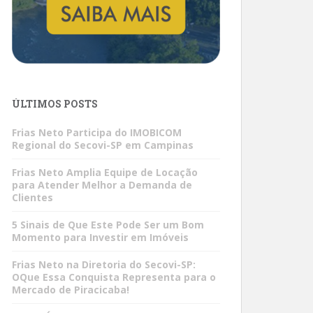
ÚLTIMOS POSTS
Frias Neto Participa do IMOBICOM
Regional do Secovi-SP em Campinas
Frias Neto Amplia Equipe de Locação
para Atender Melhor a Demanda de
Clientes
5 Sinais de Que Este Pode Ser um Bom
Momento para Investir em Imóveis
Frias Neto na Diretoria do Secovi-SP:
OQue Essa Conquista Representa para o
Mercado de Piracicaba!