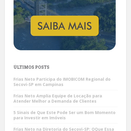
ÚLTIMOS POSTS
Frias Neto Participa do IMOBICOM Regional do
Secovi-SP em Campinas
Frias Neto Amplia Equipe de Locação para
Atender Melhor a Demanda de Clientes
5 Sinais de Que Este Pode Ser um Bom Momento
para Investir em Imóveis
Frias Neto na Diretoria do Secovi-SP: OQue Essa