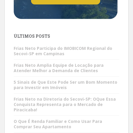
ÚLTIMOS POSTS
Frias Neto Participa do IMOBICOM Regional do
Secovi-SP em Campinas
Frias Neto Amplia Equipe de Locação para
Atender Melhor a Demanda de Clientes
5 Sinais de Que Este Pode Ser um Bom Momento
para Investir em Imóveis
Frias Neto na Diretoria do Secovi-SP: OQue Essa
Conquista Representa para o Mercado de
Piracicaba!
O Que É Renda Familiar e Como Usar Para
Comprar Seu Apartamento