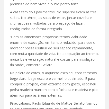
premissa do bem viver, é outro ponto forte.
A casa tem dois pavimentos. No superior ficam as três
suítes. No térreo, as salas de estar, jantar cozinha e
churrasqueira, voltadas para o espaço de lazer,
configuradas de forma integrada.
“Com as dimensões propostas temos viabilidade
enorme de execução, em tempo reduzido, para que o
morador possa usufruir do seu espaço rapidamente,
com muita qualidade de vida. Na adequação ao terreno,
muita luz e ventilação natural e costas para insolação
da tarde”, comenta Bellato.
Na paleta de cores, o arquiteto escolheu tons terrosos:
bege claro, bege escuro e vermelho queimado. E para
compor o projeto, com extremo bom gosto, escolheu
pedra madeira marrom para a fachada e madeira e piso
atérmico para as áreas externas.
Piracicabano, Paulo Eduardo de Mattos Bellato formou-
se em Arquitetura em 1986, pela Universidade