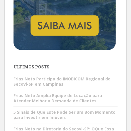
ÚLTIMOS POSTS
Frias Neto Participa do IMOBICOM Regional do
Secovi-SP em Campinas
Frias Neto Amplia Equipe de Locação para
Atender Melhor a Demanda de Clientes
5 Sinais de Que Este Pode Ser um Bom Momento
para Investir em Imóveis
Frias Neto na Diretoria do Secovi-SP: OQue Essa