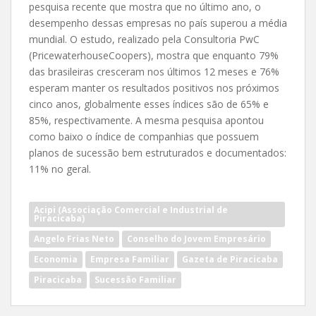
pesquisa recente que mostra que no último ano, o
desempenho dessas empresas no país superou a média
mundial. O estudo, realizado pela Consultoria PwC
(PricewaterhouseCoopers), mostra que enquanto 79%
das brasileiras cresceram nos últimos 12 meses e 76%
esperam manter os resultados positivos nos próximos
cinco anos, globalmente esses índices são de 65% e
85%, respectivamente. A mesma pesquisa apontou
como baixo o índice de companhias que possuem
planos de sucessão bem estruturados e documentados:
11% no geral.
Acipi (Associação Comercial e Industrial de
Piracicaba)
Angelo Frias Neto
Conselho do Jovem Empresário
Economia
Empresa Familiar
Gazeta de Piracicaba
Piracicaba
Sucessão Familiar