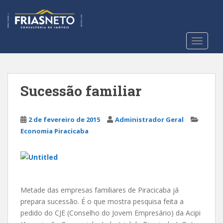
S
k
i
p
TOGGLE
t
o
m
a
Sucessão familiar
i
n
c
2 de fevereiro de 2015
Administrador Geral
o
Economia Piracicaba
n
t
e
n
t
Metade das empresas familiares de Piracicaba já
prepara sucessão. É o que mostra pesquisa feita a
pedido do CJE (Conselho do Jovem Empresário) da Acipi