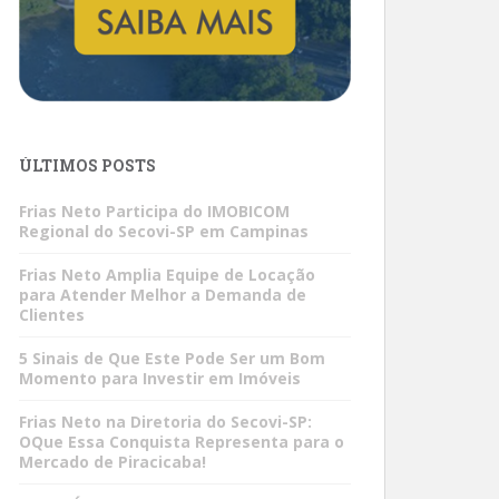
ÚLTIMOS POSTS
Frias Neto Participa do IMOBICOM
Regional do Secovi-SP em Campinas
Frias Neto Amplia Equipe de Locação
para Atender Melhor a Demanda de
Clientes
5 Sinais de Que Este Pode Ser um Bom
Momento para Investir em Imóveis
Frias Neto na Diretoria do Secovi-SP:
OQue Essa Conquista Representa para o
Mercado de Piracicaba!