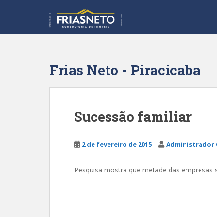
S
k
i
p
t
o
Frias Neto - Piracicaba
m
a
i
n
Sucessão familiar
c
o
n
2 de fevereiro de 2015
Administrador 
t
e
Pesquisa mostra que metade das empresas s
n
t