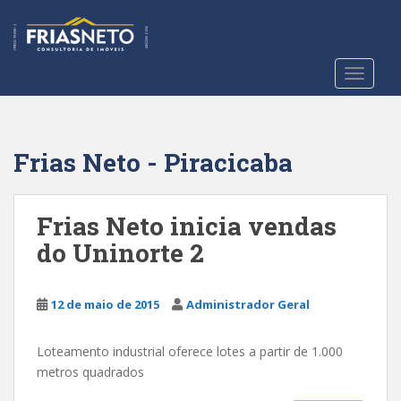
S
k
i
p
TOGGLE
t
o
m
a
Frias Neto - Piracicaba
i
n
c
Frias Neto inicia vendas
o
do Uninorte 2
n
t
e
12 de maio de 2015
Administrador Geral
n
t
Loteamento industrial oferece lotes a partir de 1.000
metros quadrados