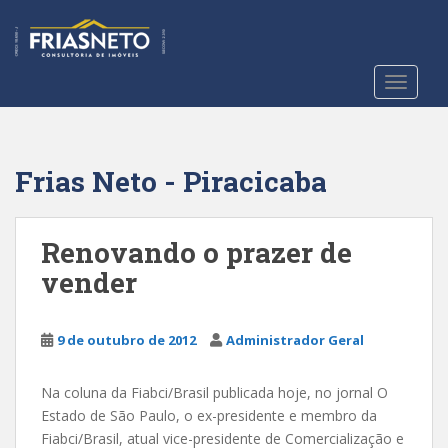
S
k
i
p
TOGGLE
t
o
m
a
Frias Neto - Piracicaba
i
n
c
Renovando o prazer de
o
vender
n
t
e
9 de outubro de 2012
Administrador Geral
n
t
Na coluna da Fiabci/Brasil publicada hoje, no jornal O
Estado de São Paulo, o ex-presidente e membro da
Fiabci/Brasil, atual vice-presidente de Comercialização e