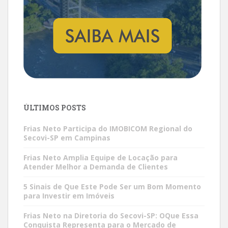
ÚLTIMOS POSTS
Frias Neto Participa do IMOBICOM Regional do
Secovi-SP em Campinas
Frias Neto Amplia Equipe de Locação para
Atender Melhor a Demanda de Clientes
5 Sinais de Que Este Pode Ser um Bom Momento
para Investir em Imóveis
Frias Neto na Diretoria do Secovi-SP: OQue Essa
Conquista Representa para o Mercado de