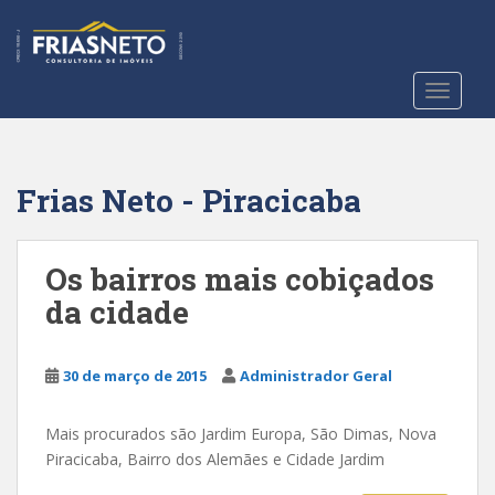
S
k
i
p
TOGGLE
t
o
m
a
Frias Neto - Piracicaba
i
n
c
Os bairros mais cobiçados
o
da cidade
n
t
e
30 de março de 2015
Administrador Geral
n
t
Mais procurados são Jardim Europa, São Dimas, Nova
Piracicaba, Bairro dos Alemães e Cidade Jardim