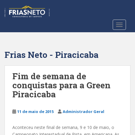
S
k
i
p
TOGGLE
t
o
m
a
Frias Neto - Piracicaba
i
n
c
Fim de semana de
o
conquistas para a Green
n
Piracicaba
t
e
n
11 de maio de 2015
Administrador Geral
t
Aconteceu neste final de semana, 9 e 10 de maio, o
Campeonato Interestadual de Pista, em Americana. As