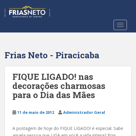
S
k
i
p
TOGGLE
t
o
m
a
Frias Neto - Piracicaba
i
n
c
FIQUE LIGADO! nas
o
decorações charmosas
n
para o Dia das Mães
t
e
n
11 de maio de 2012
Administrador Geral
t
A postagem de hoje do FIQUE LIGADO! é especial. Sabe
aquela pessoa que LIGA em você a vida inteira? Pois