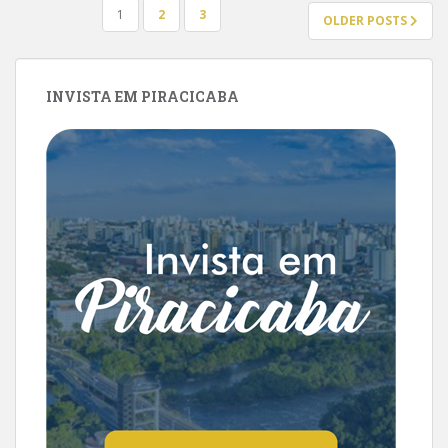
PAGINAÇÃO
1
2
3
OLDER POSTS
DE
POSTS
INVISTA EM PIRACICABA