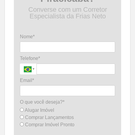
Converse com um Corretor
Especialista da Frias Neto
Nome*
Telefone*
Email*
O que você deseja?*
Alugar Imóvel
Comprar Lançamentos
Comprar Imóvel Pronto