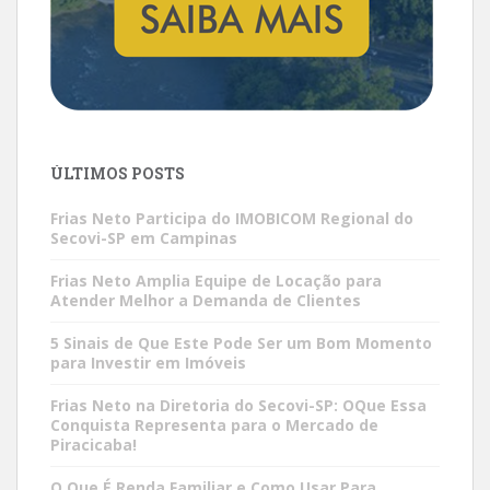
ÚLTIMOS POSTS
Frias Neto Participa do IMOBICOM Regional do
Secovi-SP em Campinas
Frias Neto Amplia Equipe de Locação para
Atender Melhor a Demanda de Clientes
5 Sinais de Que Este Pode Ser um Bom Momento
para Investir em Imóveis
Frias Neto na Diretoria do Secovi-SP: OQue Essa
Conquista Representa para o Mercado de
Piracicaba!
O Que É Renda Familiar e Como Usar Para