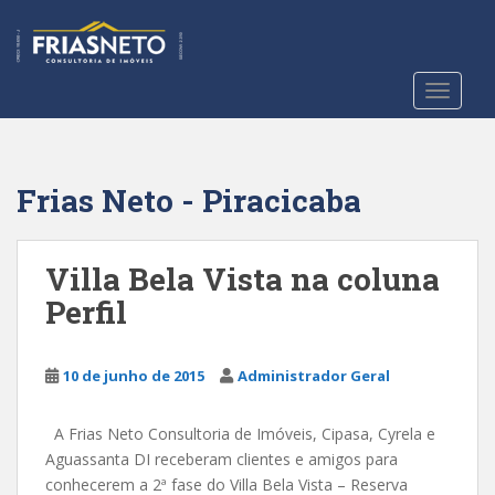
S
k
i
p
TOGGLE
t
o
m
a
Frias Neto - Piracicaba
i
n
c
Villa Bela Vista na coluna
o
Perfil
n
t
e
10 de junho de 2015
Administrador Geral
n
t
A Frias Neto Consultoria de Imóveis, Cipasa, Cyrela e
Aguassanta DI receberam clientes e amigos para
conhecerem a 2ª fase do Villa Bela Vista – Reserva