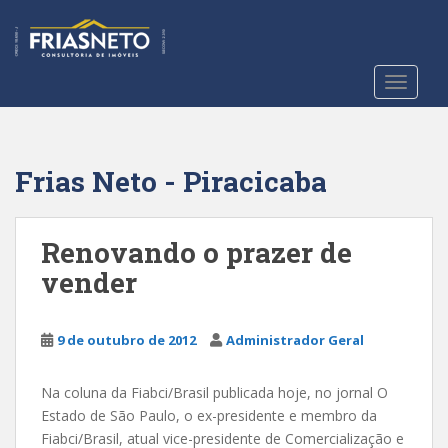
S
k
i
p
TOGGLE
t
o
m
a
Frias Neto - Piracicaba
i
n
c
Renovando o prazer de
o
vender
n
t
e
9 de outubro de 2012
Administrador Geral
n
t
Na coluna da Fiabci/Brasil publicada hoje, no jornal O
Estado de São Paulo, o ex-presidente e membro da
Fiabci/Brasil, atual vice-presidente de Comercialização e