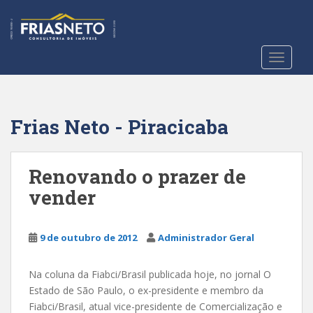
S
k
i
p
TOGGLE
t
o
m
a
Frias Neto - Piracicaba
i
n
c
Renovando o prazer de
o
vender
n
t
e
9 de outubro de 2012
Administrador Geral
n
t
Na coluna da Fiabci/Brasil publicada hoje, no jornal O
Estado de São Paulo, o ex-presidente e membro da
Fiabci/Brasil, atual vice-presidente de Comercialização e