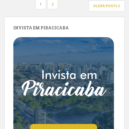
PAGINAÇÃO
1
2
OLDER POSTS
DE
POSTS
INVISTA EM PIRACICABA