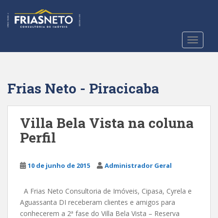
S
k
i
p
TOGGLE
t
o
m
a
Frias Neto - Piracicaba
i
n
c
Villa Bela Vista na coluna
o
Perfil
n
t
e
10 de junho de 2015
Administrador Geral
n
t
A Frias Neto Consultoria de Imóveis, Cipasa, Cyrela e
Aguassanta DI receberam clientes e amigos para
conhecerem a 2ª fase do Villa Bela Vista – Reserva