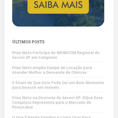
ÚLTIMOS POSTS
Frias Neto Participa do IMOBICOM Regional do
Secovi-SP em Campinas
Frias Neto Amplia Equipe de Locação para
Atender Melhor a Demanda de Clientes
5 Sinais de Que Este Pode Ser um Bom Momento
para Investir em Imóveis
Frias Neto na Diretoria do Secovi-SP: OQue Essa
Conquista Representa para o Mercado de
Piracicaba!
O Que É Renda Familiar e Como Usar Para