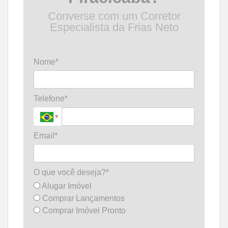
Converse com um Corretor
Especialista da Frias Neto
Nome*
Telefone*
Email*
O que você deseja?*
Alugar Imóvel
Comprar Lançamentos
Comprar Imóvel Pronto