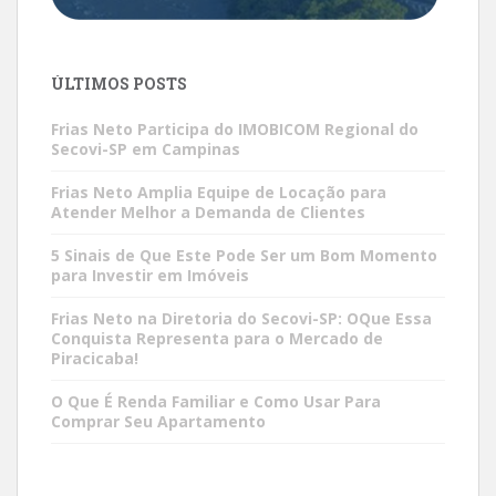
ÚLTIMOS POSTS
Frias Neto Participa do IMOBICOM Regional do
Secovi-SP em Campinas
Frias Neto Amplia Equipe de Locação para
Atender Melhor a Demanda de Clientes
5 Sinais de Que Este Pode Ser um Bom Momento
para Investir em Imóveis
Frias Neto na Diretoria do Secovi-SP: OQue Essa
Conquista Representa para o Mercado de
Piracicaba!
O Que É Renda Familiar e Como Usar Para
Comprar Seu Apartamento