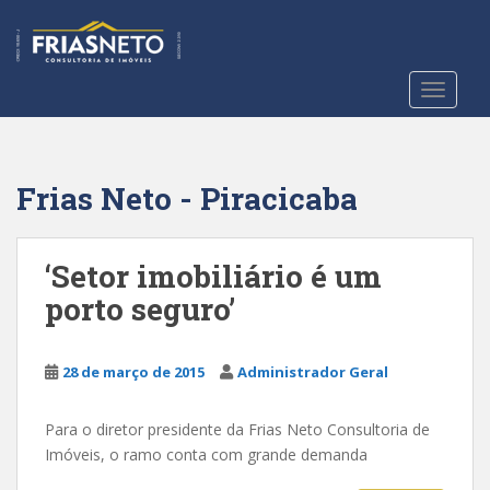
S
k
i
p
TOGGLE
t
o
m
a
Frias Neto - Piracicaba
i
n
c
‘Setor imobiliário é um
o
porto seguro’
n
t
e
28 de março de 2015
Administrador Geral
n
t
Para o diretor presidente da Frias Neto Consultoria de
Imóveis, o ramo conta com grande demanda