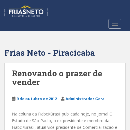
S
k
i
p
TOGGLE
t
o
m
a
Frias Neto - Piracicaba
i
n
c
Renovando o prazer de
o
vender
n
t
e
9 de outubro de 2012
Administrador Geral
n
t
Na coluna da Fiabci/Brasil publicada hoje, no jornal O
Estado de São Paulo, o ex-presidente e membro da
Fiabci/Brasil, atual vice-presidente de Comercialização e