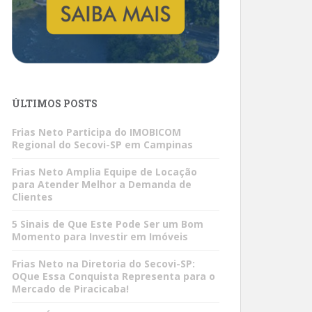
ÚLTIMOS POSTS
Frias Neto Participa do IMOBICOM
Regional do Secovi-SP em Campinas
Frias Neto Amplia Equipe de Locação
para Atender Melhor a Demanda de
Clientes
5 Sinais de Que Este Pode Ser um Bom
Momento para Investir em Imóveis
Frias Neto na Diretoria do Secovi-SP:
OQue Essa Conquista Representa para o
Mercado de Piracicaba!