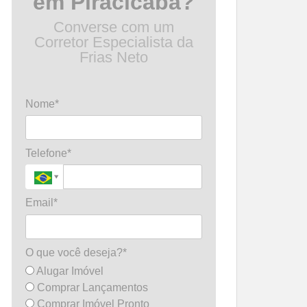
em Piracicaba?
Converse com um
Corretor Especialista da
Frias Neto
Nome*
Telefone*
Email*
O que você deseja?*
Alugar Imóvel
Comprar Lançamentos
Comprar Imóvel Pronto