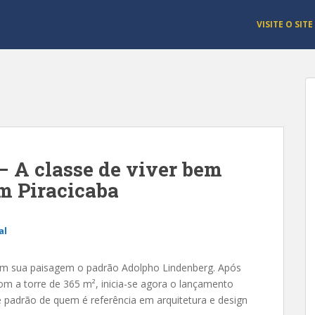
VISITE O SITE
– A classe de viver bem
m Piracicaba
al
 em sua paisagem o padrão Adolpho Lindenberg. Após
om a torre de 365 m², inicia-se agora o lançamento
 padrão de quem é referência em arquitetura e design