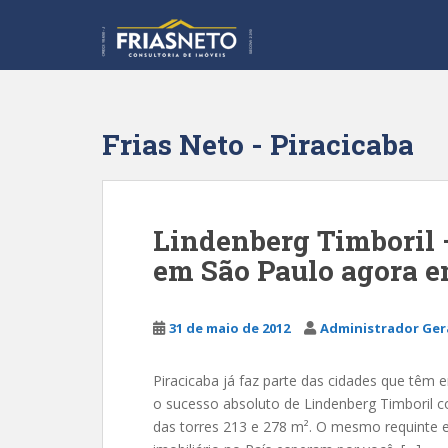
S
k
i
p
t
o
Frias Neto - Piracicaba
m
a
i
n
Lindenberg Timboril 
c
em São Paulo agora e
o
n
t
31 de maio de 2012
Administrador Ger
e
n
t
Piracicaba já faz parte das cidades que têm
o sucesso absoluto de Lindenberg Timboril c
das torres 213 e 278 m². O mesmo requinte e