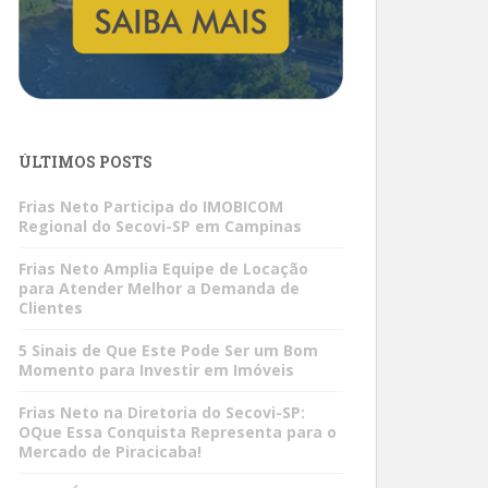
ÚLTIMOS POSTS
Frias Neto Participa do IMOBICOM
Regional do Secovi-SP em Campinas
Frias Neto Amplia Equipe de Locação
para Atender Melhor a Demanda de
Clientes
5 Sinais de Que Este Pode Ser um Bom
Momento para Investir em Imóveis
Frias Neto na Diretoria do Secovi-SP:
OQue Essa Conquista Representa para o
Mercado de Piracicaba!