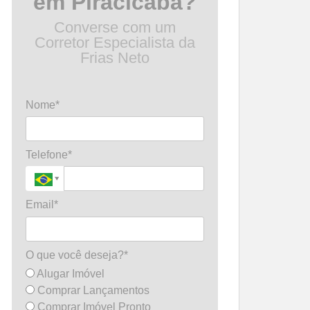
em Piracicaba?
Converse com um
Corretor Especialista da
Frias Neto
Nome*
Telefone*
Email*
O que você deseja?*
Alugar Imóvel
Comprar Lançamentos
Comprar Imóvel Pronto