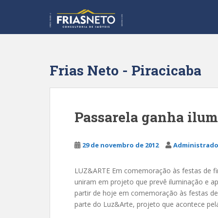
S
k
i
p
t
o
Frias Neto - Piracicaba
m
a
i
n
Passarela ganha ilum
c
o
n
29 de novembro de 2012
Administrado
t
e
LUZ&ARTE Em comemoração às festas de fim 
n
uniram em projeto que prevê iluminação e apr
t
partir de hoje em comemoração às festas de 
parte do Luz&Arte, projeto que acontece pel