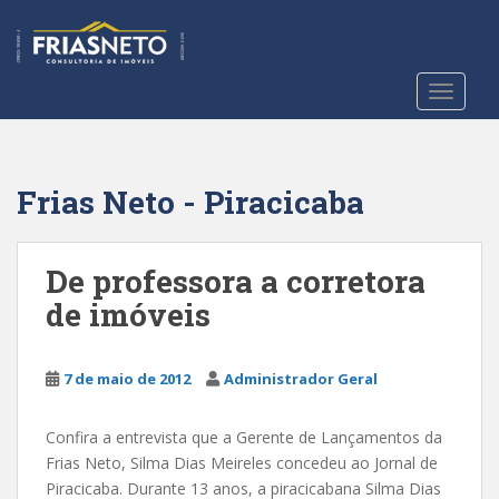
S
k
i
p
TOGGLE
t
o
m
a
Frias Neto - Piracicaba
i
n
c
De professora a corretora
o
de imóveis
n
t
e
7 de maio de 2012
Administrador Geral
n
t
Confira a entrevista que a Gerente de Lançamentos da
Frias Neto, Silma Dias Meireles concedeu ao Jornal de
Piracicaba. Durante 13 anos, a piracicabana Silma Dias