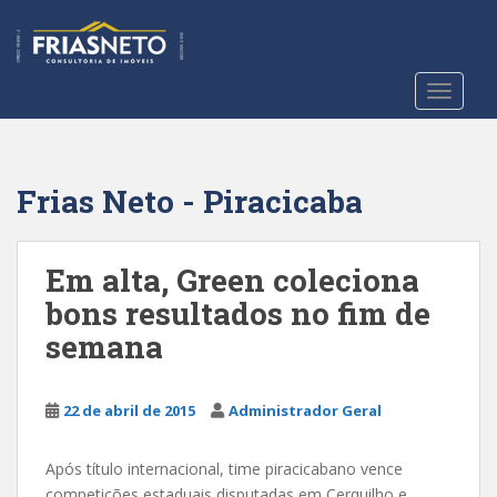
S
k
i
p
TOGGLE
t
o
m
a
Frias Neto - Piracicaba
i
n
c
Em alta, Green coleciona
o
bons resultados no fim de
n
semana
t
e
n
22 de abril de 2015
Administrador Geral
t
Após título internacional, time piracicabano vence
competições estaduais disputadas em Cerquilho e