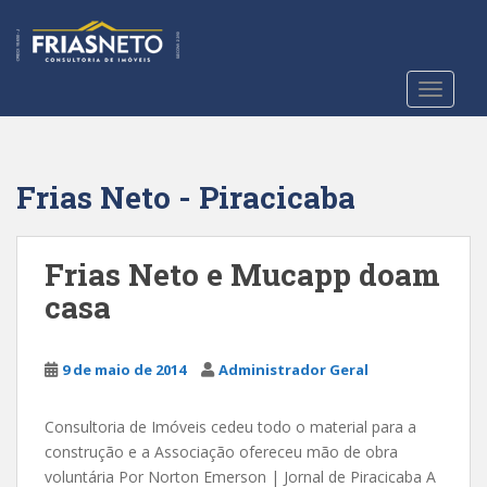
S
k
i
p
TOGGLE
t
o
m
a
Frias Neto - Piracicaba
i
n
c
Frias Neto e Mucapp doam
o
casa
n
t
e
9 de maio de 2014
Administrador Geral
n
t
Consultoria de Imóveis cedeu todo o material para a
construção e a Associação ofereceu mão de obra
voluntária Por Norton Emerson | Jornal de Piracicaba A