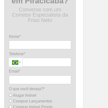
em Piracicaba?
Converse com um
Corretor Especialista da
Frias Neto
Nome*
Telefone*
Email*
O que você deseja?*
Alugar Imóvel
Comprar Lançamentos
Comprar Imóvel Pronto