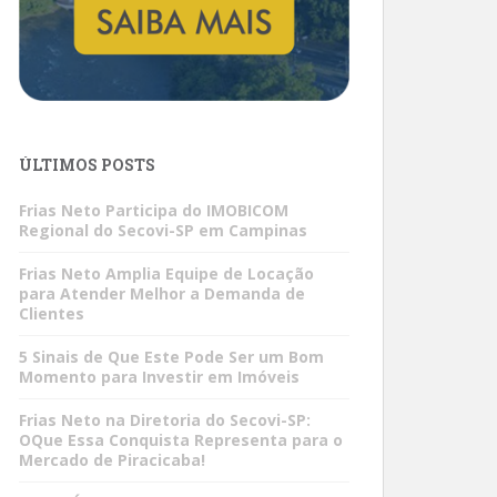
ÚLTIMOS POSTS
Frias Neto Participa do IMOBICOM
Regional do Secovi-SP em Campinas
Frias Neto Amplia Equipe de Locação
para Atender Melhor a Demanda de
Clientes
5 Sinais de Que Este Pode Ser um Bom
Momento para Investir em Imóveis
Frias Neto na Diretoria do Secovi-SP:
OQue Essa Conquista Representa para o
Mercado de Piracicaba!