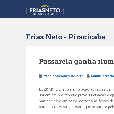
S
k
i
p
t
o
Frias Neto - Piracicaba
m
a
i
n
Passarela ganha ilum
c
o
n
29 de novembro de 2012
Administrado
t
e
LUZ&ARTE Em comemoração às festas de fim 
n
uniram em projeto que prevê iluminação e apr
t
partir de hoje em comemoração às festas de 
parte do Luz&Arte, projeto que acontece pel