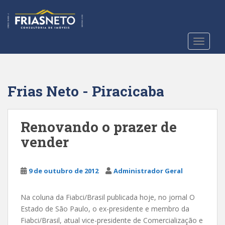
S
k
i
p
TOGGLE
t
o
m
a
Frias Neto - Piracicaba
i
n
c
Renovando o prazer de
o
vender
n
t
e
9 de outubro de 2012
Administrador Geral
n
t
Na coluna da Fiabci/Brasil publicada hoje, no jornal O
Estado de São Paulo, o ex-presidente e membro da
Fiabci/Brasil, atual vice-presidente de Comercialização e