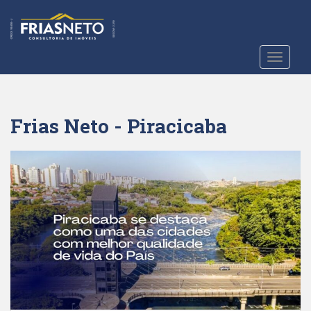
S
k
i
p
TOGGLE
t
o
m
a
Frias Neto - Piracicaba
i
n
c
o
n
t
e
n
t