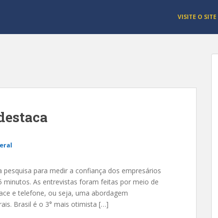
VISITE O SITE
 destaca
eral
ma pesquisa para medir a confiança dos empresários
minutos. As entrevistas foram feitas por meio de
 face e telefone, ou seja, uma abordagem
is. Brasil é o 3° mais otimista […]