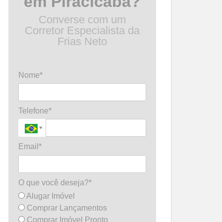
em Piracicaba?
Converse com um
Corretor Especialista da
Frias Neto
Nome*
Telefone*
Email*
O que você deseja?*
Alugar Imóvel
Comprar Lançamentos
Comprar Imóvel Pronto