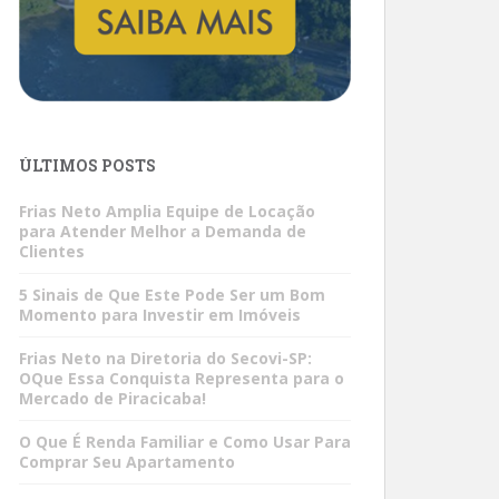
ÚLTIMOS POSTS
Frias Neto Amplia Equipe de Locação
para Atender Melhor a Demanda de
Clientes
5 Sinais de Que Este Pode Ser um Bom
Momento para Investir em Imóveis
Frias Neto na Diretoria do Secovi-SP:
OQue Essa Conquista Representa para o
Mercado de Piracicaba!
O Que É Renda Familiar e Como Usar Para
Comprar Seu Apartamento