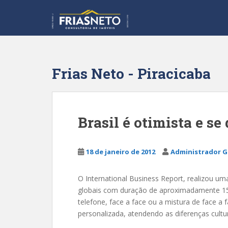
S
k
i
p
t
o
Frias Neto - Piracicaba
m
a
i
n
Brasil é otimista e se
c
o
n
18 de janeiro de 2012
Administrador G
t
e
O International Business Report, realizou u
n
globais com duração de aproximadamente 15 
t
telefone, face a face ou a mistura de face a
personalizada, atendendo as diferenças cultura