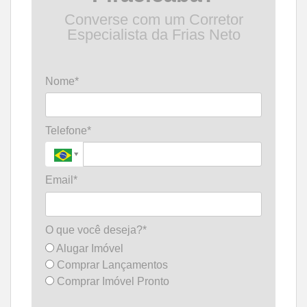
Converse com um Corretor
Especialista da Frias Neto
Nome*
Telefone*
Email*
O que você deseja?*
Alugar Imóvel
Comprar Lançamentos
Comprar Imóvel Pronto