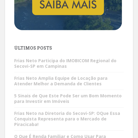
ÚLTIMOS POSTS
Frias Neto Participa do IMOBICOM Regional do
Secovi-SP em Campinas
Frias Neto Amplia Equipe de Locação para
Atender Melhor a Demanda de Clientes
5 Sinais de Que Este Pode Ser um Bom Momento
para Investir em Imóveis
Frias Neto na Diretoria do Secovi-SP: OQue Essa
Conquista Representa para o Mercado de
Piracicaba!
O Que É Renda Familiar e Como Usar Para