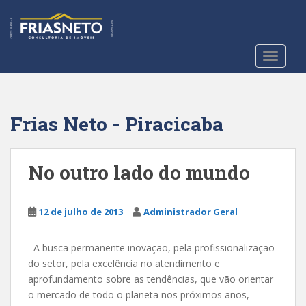
S
k
i
p
TOGGLE
t
o
m
a
Frias Neto - Piracicaba
i
n
c
No outro lado do mundo
o
n
t
12 de julho de 2013
Administrador Geral
e
n
A busca permanente inovação, pela profissionalização
t
do setor, pela excelência no atendimento e
aprofundamento sobre as tendências, que vão orientar
o mercado de todo o planeta nos próximos anos,