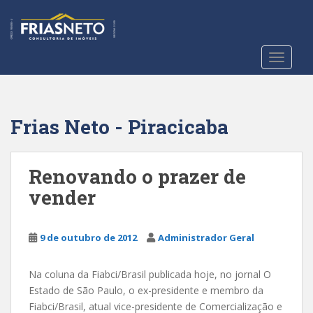
S
k
i
p
TOGGLE
t
o
m
a
Frias Neto - Piracicaba
i
n
c
Renovando o prazer de
o
vender
n
t
e
9 de outubro de 2012
Administrador Geral
n
t
Na coluna da Fiabci/Brasil publicada hoje, no jornal O
Estado de São Paulo, o ex-presidente e membro da
Fiabci/Brasil, atual vice-presidente de Comercialização e