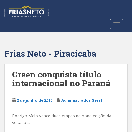
S
k
i
p
TOGGLE
t
o
m
a
Frias Neto - Piracicaba
i
n
c
Green conquista título
o
internacional no Paraná
n
t
e
2 de junho de 2015
Administrador Geral
n
t
Rodrigo Melo vence duas etapas na nona edição da
volta local