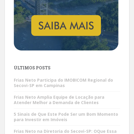
ÚLTIMOS POSTS
Frias Neto Participa do IMOBICOM Regional do
Secovi-SP em Campinas
Frias Neto Amplia Equipe de Locação para
Atender Melhor a Demanda de Clientes
5 Sinais de Que Este Pode Ser um Bom Momento
para Investir em Imóveis
Frias Neto na Diretoria do Secovi-SP: OQue Essa