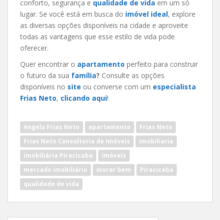
conforto, segurança e
qualidade de vida
em um só
lugar. Se você está em busca do
imóvel ideal
, explore
as diversas opções disponíveis na cidade e aproveite
todas as vantagens que esse estilo de vida pode
oferecer.
Quer encontrar o
apartamento
perfeito para construir
o futuro da sua
família
?
Consulte as opções
disponíveis no
site
ou converse com um
especialista
Frias Neto
,
clicando aqui
!
Angelo Frias Neto
apartamento
Frias Neto
Frias Neto Consultoria de Imóveis
imobiliaria
imobiliária Piracicaba
imóveis
mercado imobiliário
morar bem
Piracicaba
qualidade de vida