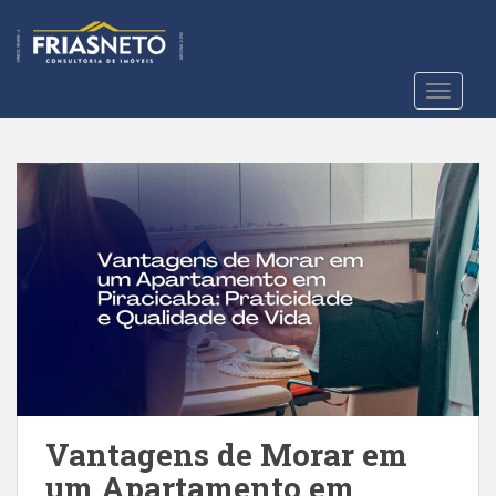
S
k
i
p
TOGGLE
t
o
m
a
i
n
c
o
n
t
e
n
t
Vantagens de Morar em
um Apartamento em