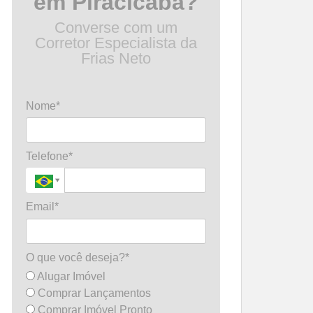
em Piracicaba?
Converse com um
Corretor Especialista da
Frias Neto
Nome*
Telefone*
Email*
O que você deseja?*
Alugar Imóvel
Comprar Lançamentos
Comprar Imóvel Pronto