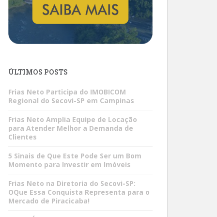
ÚLTIMOS POSTS
Frias Neto Participa do IMOBICOM
Regional do Secovi-SP em Campinas
Frias Neto Amplia Equipe de Locação
para Atender Melhor a Demanda de
Clientes
5 Sinais de Que Este Pode Ser um Bom
Momento para Investir em Imóveis
Frias Neto na Diretoria do Secovi-SP:
OQue Essa Conquista Representa para o
Mercado de Piracicaba!