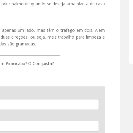
ir, principalmente quando se deseja uma planta de casa
m apenas um lado, mas têm o tráfego em dois. Além
duas direções, ou seja, mais trabalho para limpeza e
das são gramadas.
__________________________________
m Piracicaba? O Conquista?