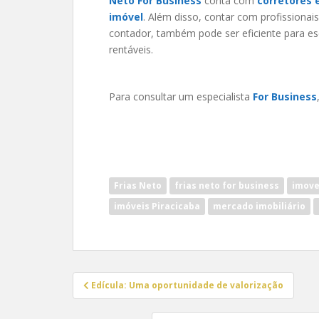
Neto For Business
conta com
corretores 
imóvel
. Além disso, contar com profissionai
contador, também pode ser eficiente para es
rentáveis.
Para consultar um especialista
For Business
Frias Neto
frias neto for business
imove
imóveis Piracicaba
mercado imobiliário
Navegação
Edícula: Uma oportunidade de valorização
de
Post