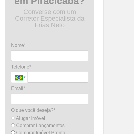
em Piracicaba?
Converse com um
Corretor Especialista da
Frias Neto
Nome*
Telefone*
Email*
O que você deseja?*
Alugar Imóvel
Comprar Lançamentos
Comprar Imóvel Pronto