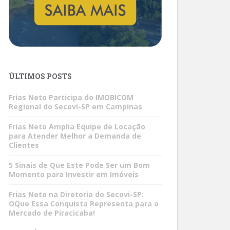
ÚLTIMOS POSTS
Frias Neto Participa do IMOBICOM
Regional do Secovi-SP em Campinas
Frias Neto Amplia Equipe de Locação
para Atender Melhor a Demanda de
Clientes
5 Sinais de Que Este Pode Ser um Bom
Momento para Investir em Imóveis
Frias Neto na Diretoria do Secovi-SP:
OQue Essa Conquista Representa para o
Mercado de Piracicaba!