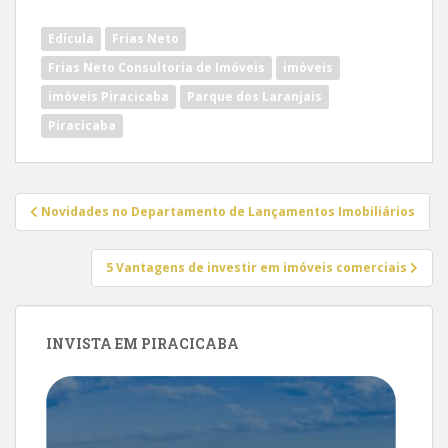
Edícula
Frias Neto
Frias Neto Consultoria de Imóveis
imóveis
imóveis Piracicaba
Parque dos Laranjais
Piracicaba
Navegação
Novidades no Departamento de Lançamentos Imobiliários
de
Post
5 Vantagens de investir em imóveis comerciais
INVISTA EM PIRACICABA