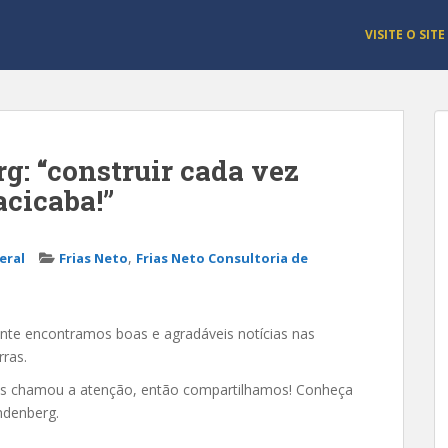
VISITE O SITE
g: “construir cada vez
acicaba!”
,
eral
Frias Neto
Frias Neto Consultoria de
ente encontramos boas e agradáveis notícias nas
rras.
 nos chamou a atenção, então compartilhamos! Conheça
ndenberg.