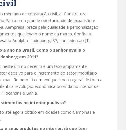
civil
o mercado de construção civil, a Construtora
São Paulo uma grande oportunidade de expansão e
a. Aempresa preza pela qualidade e personalização,
amentos que levam o nome da marca. Confira a
resário Adolpho Lindenberg, 87, concedeu ao JT.
 a ano no Brasil. Como o senhor avalia o
ndenberg em 2011?
 C neste último decênio é um fato amplamente
tor decisivo para o incremento do setor imobiliário
 expansão permitiu um enriquecimento geral de toda a
têntica revolução econômica ocorrida no interior de
, Tocantins e Bahia.
timentos no interior paulista?
sso até agora obtido em cidades como Campinas e
.
a e seus produtos no interior, já que tem