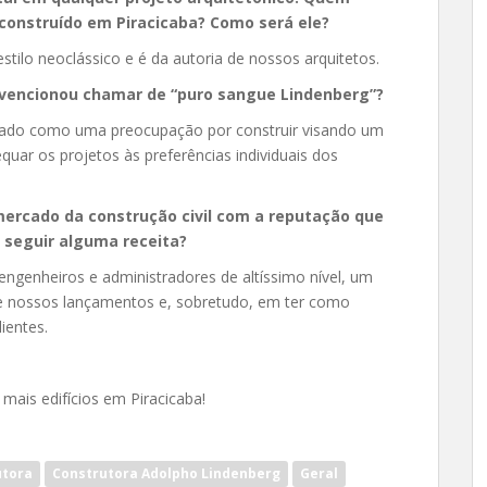
á construído em Piracicaba? Como será ele?
stilo neoclássico e é da autoria de nossos arquitetos.
vencionou chamar de “puro sangue Lindenberg”?
izado como uma preocupação por construir visando um
uar os projetos às preferências individuais dos
mercado da construção civil com a reputação que
 seguir alguma receita?
 engenheiros e administradores de altíssimo nível, um
de nossos lançamentos e, sobretudo, em ter como
ientes.
mais edifícios em Piracicaba!
utora
Construtora Adolpho Lindenberg
Geral