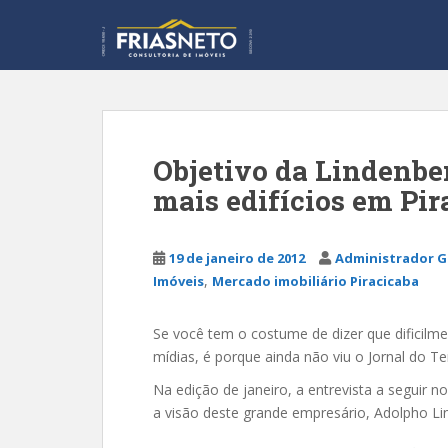
S
k
i
p
t
o
m
Objetivo da Lindenber
a
mais edifícios em Pir
i
n
c
19 de janeiro de 2012
Administrador G
o
,
Imóveis
Mercado imobiliário Piracicaba
n
t
e
Se você tem o costume de dizer que dificilm
n
mídias, é porque ainda não viu o Jornal do Te
t
Na edição de janeiro, a entrevista a seguir
a visão deste grande empresário, Adolpho Li