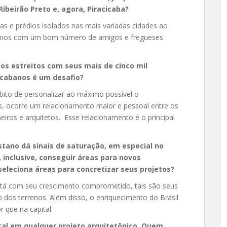
beirão Preto e, agora, Piracicaba?
s e prédios isolados nas mais variadas cidades ao
ntamos com um bom número de amigos e fregueses
os estreitos com seus mais de cinco mil
cicabanos é um desafio?
ito de personalizar ao máximo possível o
, ocorre um relacionamento maior e pessoal entre os
iros e arquitetos. Esse relacionamento é o principal
tano dá sinais de saturação, em especial no
l, inclusive, conseguir áreas para novos
leciona áreas para concretizar seus projetos?
está com seu crescimento comprometido, tais são seus
 dos terrenos. Além disso, o enriquecimento do Brasil
r que na capital.
al em qualquer projeto arquitetônico. Quem