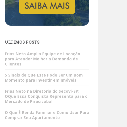
ÚLTIMOS POSTS
Frias Neto Amplia Equipe de Locação
para Atender Melhor a Demanda de
Clientes
5 Sinais de Que Este Pode Ser um Bom
Momento para Investir em Imóveis
Frias Neto na Diretoria do Secovi-SP:
OQue Essa Conquista Representa para o
Mercado de Piracicaba!
O Que É Renda Familiar e Como Usar Para
Comprar Seu Apartamento