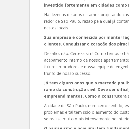
investido fortemente em cidades como Ri
Há dezenas de anos estamos projetando casa
redor de São Paulo, razão pela qual já co
nestes locais.
Sua empresa é conhecida por manter laç
clientes. Conquistar o coração dos pira
Desafio, não. Certeza sim! Como temos o háb
acabamento interno de nossos apartamentos
futuros moradores e nossa equipe de engenhe
trunfo de nosso sucesso.
Já tem alguns anos que o mercado paulis
ramo da construção civil. Deve ser difíci
empreendimentos. Como a construtora se
A cidade de São Paulo, num certo sentido, 
problemas e tal tem sido o aumento do custo
se realiza muito mais intensamente no interio
O paisagismo é hoje um item fundament