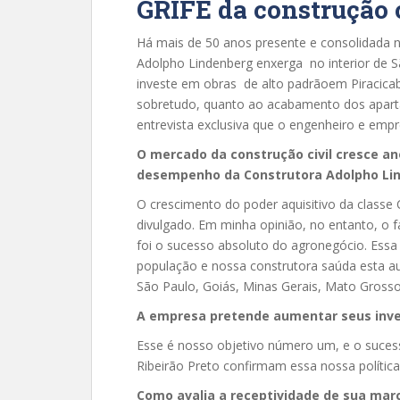
GRIFE da construção 
Há mais de 50 anos presente e consolidada n
Adolpho Lindenberg enxerga no interior de 
investe em obras de alto padrãoem Piracicab
sobretudo, quanto ao acabamento dos apart
entrevista exclusiva que o engenheiro e emp
O mercado da construção civil cresce ano
desempenho da Construtora Adolpho Li
O crescimento do poder aquisitivo da classe
divulgado. Em minha opinião, no entanto, o fa
foi o sucesso absoluto do agronegócio. Essa
população e nossa construtora saúda esta au
São Paulo, Goiás, Minas Gerais, Mato Grosso
A empresa pretende aumentar seus inves
Esse é nosso objetivo número um, e o suce
Ribeirão Preto confirmam essa nossa política
Como avalia a receptividade de sua marc