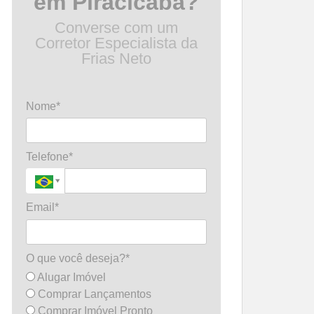
em Piracicaba?
Converse com um
Corretor Especialista da
Frias Neto
Nome*
Telefone*
Email*
O que você deseja?*
Alugar Imóvel
Comprar Lançamentos
Comprar Imóvel Pronto