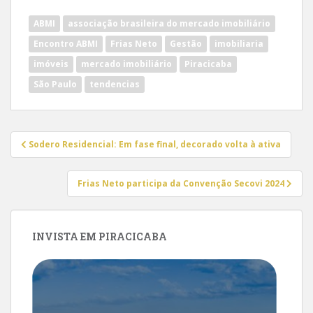
ABMI
associação brasileira do mercado imobiliário
Encontro ABMI
Frias Neto
Gestão
imobiliaria
imóveis
mercado imobiliário
Piracicaba
São Paulo
tendencias
Navegação
Sodero Residencial: Em fase final, decorado volta à ativa
de
Post
Frias Neto participa da Convenção Secovi 2024
INVISTA EM PIRACICABA